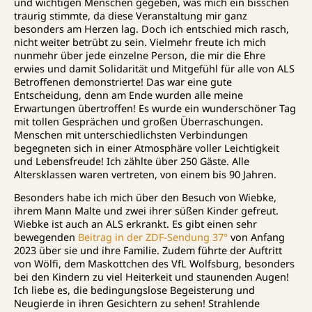
und wichtigen Menschen gegeben, was mich ein bisschen
traurig stimmte, da diese Veranstaltung mir ganz
besonders am Herzen lag. Doch ich entschied mich rasch,
nicht weiter betrübt zu sein. Vielmehr freute ich mich
nunmehr über jede einzelne Person, die mir die Ehre
erwies und damit Solidarität und Mitgefühl für alle von ALS
Betroffenen demonstrierte! Das war eine gute
Entscheidung, denn am Ende wurden alle meine
Erwartungen übertroffen! Es wurde ein wunderschöner Tag
mit tollen Gesprächen und großen Überraschungen.
Menschen mit unterschiedlichsten Verbindungen
begegneten sich in einer Atmosphäre voller Leichtigkeit
und Lebensfreude! Ich zählte über 250 Gäste. Alle
Altersklassen waren vertreten, von einem bis 90 Jahren.
Besonders habe ich mich über den Besuch von Wiebke,
ihrem Mann Malte und zwei ihrer süßen Kinder gefreut.
Wiebke ist auch an ALS erkrankt. Es gibt einen sehr
bewegenden
Beitrag in der ZDF-Sendung 37°
von Anfang
2023 über sie und ihre Familie. Zudem führte der Auftritt
von Wölfi, dem Maskottchen des VfL Wolfsburg, besonders
bei den Kindern zu viel Heiterkeit und staunenden Augen!
Ich liebe es, die bedingungslose Begeisterung und
Neugierde in ihren Gesichtern zu sehen! Strahlende