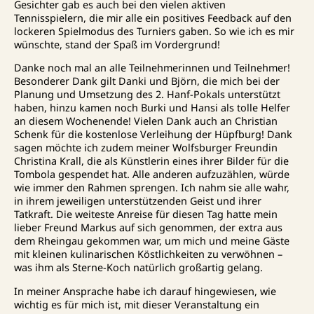
Gesichter gab es auch bei den vielen aktiven
Tennisspielern, die mir alle ein positives Feedback auf den
lockeren Spielmodus des Turniers gaben. So wie ich es mir
wünschte, stand der Spaß im Vordergrund!
Danke noch mal an alle Teilnehmerinnen und Teilnehmer!
Besonderer Dank gilt Danki und Björn, die mich bei der
Planung und Umsetzung des 2. Hanf-Pokals unterstützt
haben, hinzu kamen noch Burki und Hansi als tolle Helfer
an diesem Wochenende! Vielen Dank auch an Christian
Schenk für die kostenlose Verleihung der Hüpfburg! Dank
sagen möchte ich zudem meiner Wolfsburger Freundin
Christina Krall, die als Künstlerin eines ihrer Bilder für die
Tombola gespendet hat. Alle anderen aufzuzählen, würde
wie immer den Rahmen sprengen. Ich nahm sie alle wahr,
in ihrem jeweiligen unterstützenden Geist und ihrer
Tatkraft. Die weiteste Anreise für diesen Tag hatte mein
lieber Freund Markus auf sich genommen, der extra aus
dem Rheingau gekommen war, um mich und meine Gäste
mit kleinen kulinarischen Köstlichkeiten zu verwöhnen –
was ihm als Sterne-Koch natürlich großartig gelang.
In meiner Ansprache habe ich darauf hingewiesen, wie
wichtig es für mich ist, mit dieser Veranstaltung ein